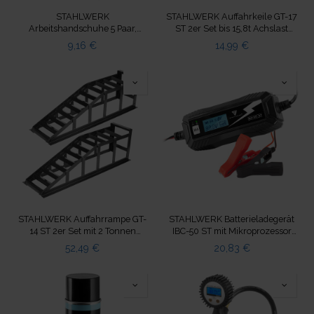
STAHLWERK
STAHLWERK Auffahrkeile GT-17
Arbeitshandschuhe 5 Paar,
ST 2er Set bis 15,8t Achslast
Größe XL mit Nitril PU-
Unterlegkeil Rundkeil
9,16
€
14,99
€
Beschichtung
STAHLWERK Auffahrrampe GT-
STAHLWERK Batterieladegerät
14 ST 2er Set mit 2 Tonnen
IBC-50 ST mit Mikroprozessor
Tragkraft Auffahrbock
und 4 Lademodi
52,49
€
20,83
€