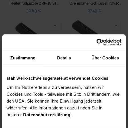
Reifenfüllpistole DRP-18 ST
Drehmomentschlüssel TW-10
Messbereich 0-18 Bar
ST 1-10 Nm 1/4“ Zoll mit
30,83
€
27,49
€
Mikrometerskala
Zustimmung
Details
Über Cookies
stahlwerk-schweissgeraete.at verwendet Cookies
STAHLWERK
STAHLWERK
Drehmomentschlüssel TW-140
Drehmomentschlüssel TW-210
Um Ihr Nutzererlebnis zu verbessern, nutzen wir
ST 10-140 Nm 3/8“ Zoll
ST 28-210 Nm 1/2“ Zoll mit
33,33
€
23,33
€
Cookies und Tools - teilweise mit Sitz in Drittländern, wie
Umschaltknarre
Mikrometerskala
den USA. Sie können Ihre Einwilligung jederzeit
widerrufen. Alle Informationen dazu finden Sie in
unserer
Datenschutzerklärung
.