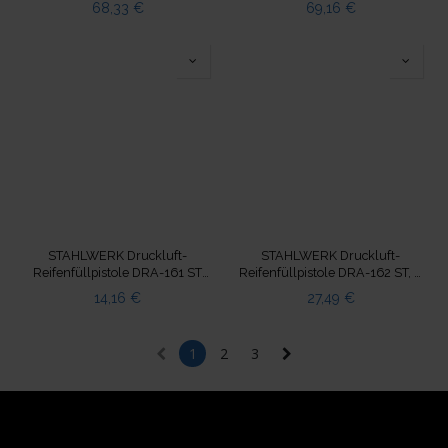
ST 72 Zähne 20-110 Nm 3/8“
ST 72 Zähne 30-210 Nm 1/2“
68,33
€
69,16
€
Umschaltknarre
Ratsche
STAHLWERK Druckluft-
STAHLWERK Druckluft-
Reifenfüllpistole DRA-161 ST
Reifenfüllpistole DRA-162 ST, 0
Reifenfüller Manometer 0-16
bis 16 Bar / 0 bis 230 PSI
14,16
€
27,49
€
Bar
1
2
3