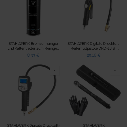
STAHLWERK Bremsenreiniger
STAHLWERK Digitale Druckluft-
und Kaltentfetter zum Reinigen
Reifenfüllpistole DRD-18 ST
500 ml
Druckprüfer 0-18 Bar
8,33
€
29,16
€
STAHLWERK Digitale Druckluft-
STAHLWERK