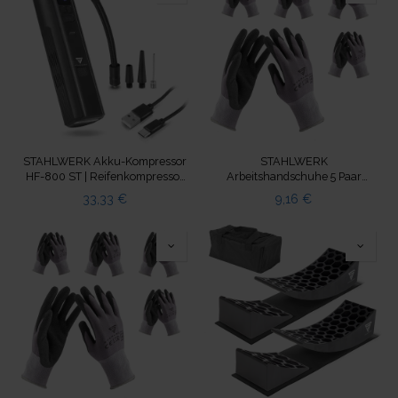
und Ladegerät
STAHLWERK Akku-Kompressor
STAHLWERK
HF-800 ST | Reifenkompressor
Arbeitshandschuhe 5 Paar
mit 4.000 mAh Lithium-Akku |
Größe L mit Nitril PU-
33,33
€
9,16
€
80 W Leistung, max. 4,2 bar |
Beschichtung rutschfest
Digitaldisplay mit
psi/bar/kg/cm² | Automatik-
Abschaltung | LED-Arbeitslicht