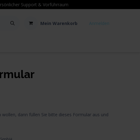
sönlicher Support
& Vorführraum
Mein Warenkorb
Anmelden
Kontakt
Hilfe
rmular
 wollen, dann füllen Sie bitte dieses Formular aus und
h GmbH