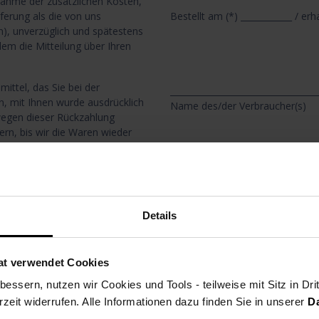
snahme der zusätzlichen Kosten,
eferung als die von uns
Bestellt am (*) ____________ / erh
), unverzüglich und spätestens
em die Mitteilung über Ihren
ttel, das Sie bei der
__________________________________
n, mit Ihnen wurde ausdrücklich
Name des/der Verbraucher(s)
wegen dieser Rückzahlung
rn, bis wir die Waren wieder
t haben, dass Sie die Waren
itpunkt ist.
__________________________________
ätestens binnen 30 Tage ab dem
Anschrift des/der Verbraucher(s)
nterrichten, an uns
Details
t, wenn Sie die Waren vor Ablauf
r Waren. Die unmittelbaren
at verwendet Cookies
__________________________________
en, die aufgrund ihrer
essern, nutzen wir Cookies und Tools - teilweise mit Sitz in Dri
Unterschrift des/der Verbraucher(
kgesandt werden können
rzeit widerrufen. Alle Informationen dazu finden Sie in unserer
D
 etwa 100 Euro geschätzt.