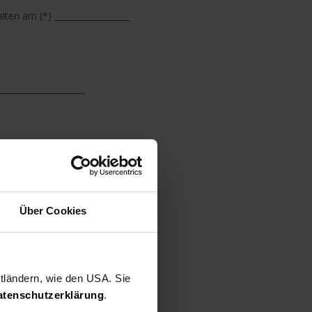
alten am (*) __________________
_____________________
_____________________
Über Cookies
______________________
ttländern, wie den USA. Sie
s) (nur bei Mitteilung auf Papier)
atenschutzerklärung
.