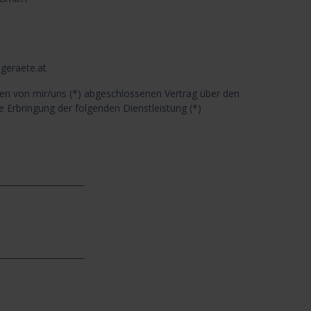
geraete.at
 den von mir/uns (*) abgeschlossenen Vertrag über den
e Erbringung der folgenden Dienstleistung (*)
_____________________
_____________________