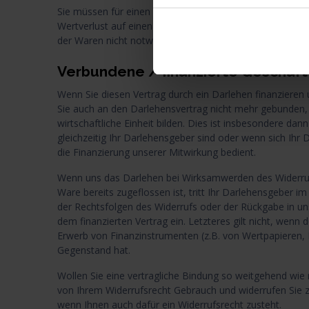
Sie müssen für einen etwaigen Wertverlust der Waren 
Wertverlust auf einen zur Prüfung der Beschaffenheit, 
der Waren nicht notwendigen Umgang mit ihnen zurückzu
Verbundene / finanzierte Geschäf
Wenn Sie diesen Vertrag durch ein Darlehen finanzieren u
Sie auch an den Darlehensvertrag nicht mehr gebunden, 
wirtschaftliche Einheit bilden. Dies ist insbesondere d
gleichzeitig Ihr Darlehensgeber sind oder wenn sich Ihr 
die Finanzierung unserer Mitwirkung bedient.
Wenn uns das Darlehen bei Wirksamwerden des Widerruf
Ware bereits zugeflossen ist, tritt Ihr Darlehensgeber im 
der Rechtsfolgen des Widerrufs oder der Rückgabe in un
dem finanzierten Vertrag ein. Letzteres gilt nicht, wenn 
Erwerb von Finanzinstrumenten (z.B. von Wertpapieren,
Gegenstand hat.
Wollen Sie eine vertragliche Bindung so weitgehend wi
von Ihrem Widerrufsrecht Gebrauch und widerrufen Sie 
wenn Ihnen auch dafür ein Widerrufsrecht zusteht.