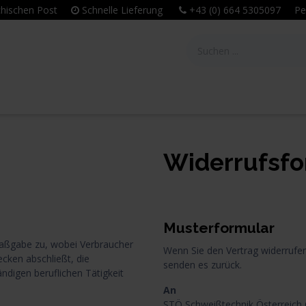
eichischen Post
Schnelle Lieferung
+43 (0) 664 5305097 Per
tie
Unternehmen
Leitbild & Philosophie
Widerrufsfo
Musterformular
Maßgabe zu, wobei Verbraucher
Wenn Sie den Vertrag widerrufen
ecken abschließt, die
senden es zurück.
ndigen beruflichen Tätigkeit
An
STÖ Schweißtechnik Österreic