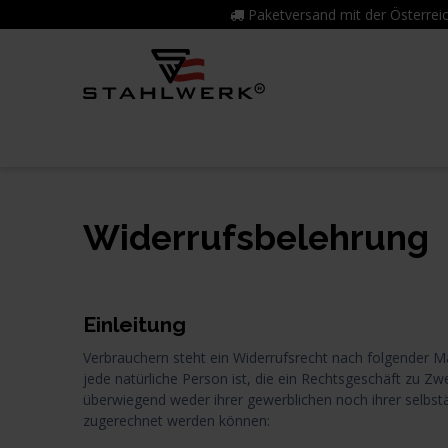
Zum Inhalt springen
Paketversand mit der Österr
Home
Produktwelt
7 Jahre Garan
Widerrufsbelehrung
Einleitung
Verbrauchern steht ein Widerrufsrecht nach folgender 
jede natürliche Person ist, die ein Rechtsgeschäft zu Zw
überwiegend weder ihrer gewerblichen noch ihrer selbstä
zugerechnet werden können: