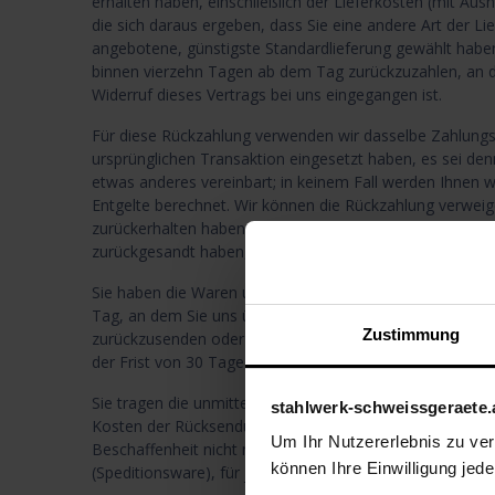
erhalten haben, einschließlich der Lieferkosten (mit Au
die sich daraus ergeben, dass Sie eine andere Art der Li
angebotene, günstigste Standardlieferung gewählt haben
binnen vierzehn Tagen ab dem Tag zurückzuzahlen, an d
Widerruf dieses Vertrags bei uns eingegangen ist.
Für diese Rückzahlung verwenden wir dasselbe Zahlungsmi
ursprünglichen Transaktion eingesetzt haben, es sei den
etwas anderes vereinbart; in keinem Fall werden Ihnen 
Entgelte berechnet. Wir können die Rückzahlung verweige
zurückerhalten haben oder bis Sie den Nachweis erbrach
zurückgesandt haben, je nachdem, welches der frühere Ze
Sie haben die Waren unverzüglich und in jedem Fall sp
Tag, an dem Sie uns über den Widerruf dieses Vertrags u
Zustimmung
zurückzusenden oder zu übergeben. Die Frist ist gewahr
der Frist von 30 Tage absenden.
Sie tragen die unmittelbaren Kosten der Rücksendung de
stahlwerk-schweissgeraete.
Kosten der Rücksendung werden hinsichtlich solcher War
Um Ihr Nutzererlebnis zu verb
Beschaffenheit nicht normal mit der Post an uns zurüc
können Ihre Einwilligung jede
(Speditionsware), für jede derartige Ware auf höchstens