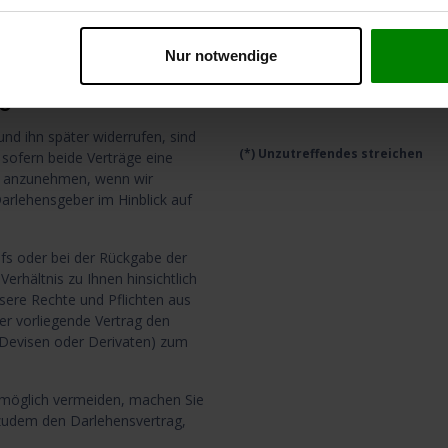
nur aufkommen, wenn dieser
Eigenschaften und Funktionsweise
Nur notwendige
_________________________
führen ist.
Datum
te
nd ihn später widerrufen, sind
(*) Unzutreffendes streichen
sofern beide Verträge eine
ann anzunehmen, wenn wir
Darlehensgeber im Hinblick auf
s oder bei der Rückgabe der
Verhältnis zu Ihnen hinsichtlich
sere Rechte und Pflichten aus
der vorliegende Vertrag den
 Devisen oder Derivaten) zum
e möglich vermeiden, machen Sie
zudem den Darlehensvertrag,