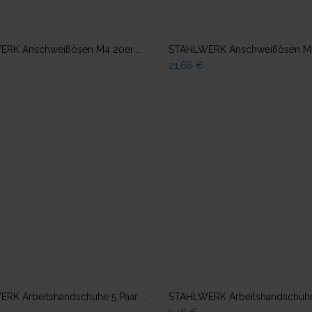
Zum Warenkorb hinzufügen
Zum Warenkorb hinzuf
STAHLWERK Anschweißösen M4 20er Set Ausbeulspotter Smart Repair Spotter Zubehör
21,66
€
Zum Warenkorb hinzufügen
Zum Warenkorb hinzuf
STAHLWERK Arbeitshandschuhe 5 Paar Größe L mit Nitril PU-Beschichtung rutschfest