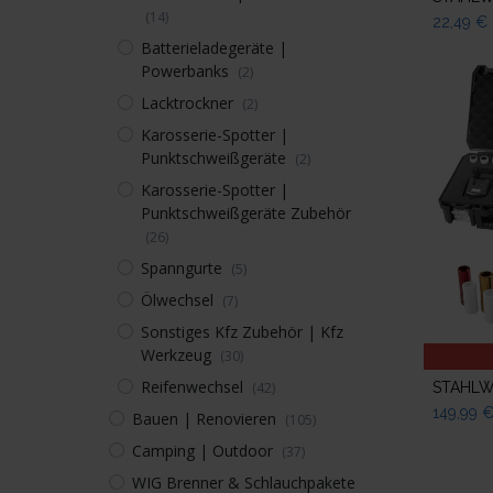
(14)
22,49
€
Batterieladegeräte |
Powerbanks
(2)
Lacktrockner
(2)
Karosserie-Spotter |
Punktschweißgeräte
(2)
Karosserie-Spotter |
Punktschweißgeräte Zubehör
(26)
Spanngurte
(5)
Ölwechsel
(7)
Sonstiges Kfz Zubehör | Kfz
Werkzeug
(30)
Reifenwechsel
(42)
149,99
Bauen | Renovieren
(105)
Camping | Outdoor
(37)
WIG Brenner & Schlauchpakete