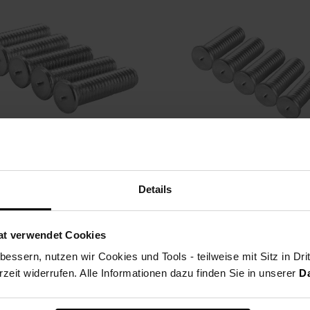
NICHT VORRÄTIG
NICHT VORRÄTIG
STAHLWERK Alu Schweißbolzen M4 100er Set Smart Repair Ausbeulspotter Zubehör
Details
8,33
€
at verwendet Cookies
essern, nutzen wir Cookies und Tools - teilweise mit Sitz in Dri
rzeit widerrufen. Alle Informationen dazu finden Sie in unserer
D