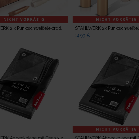
NICHT VORRÄTIG
NICHT VORRÄTIG
STAHLWERK 2 x Punktschweißelektrode für Wellendraht, Smart Repair Zubehör für Ausbeulspotter / Dellenlifter / Punktschweißgerät / Ausbeulwerkzeug zur professionellen Reparatur von Kfz Karosserien
14,99
€
NICHT VORRÄTIG
Zum Warenkorb hinzufügen
STAHLWERK Abdeckplane mit Ösen 3 x 4 m 260 g/m² wasserdichte Schutzplane