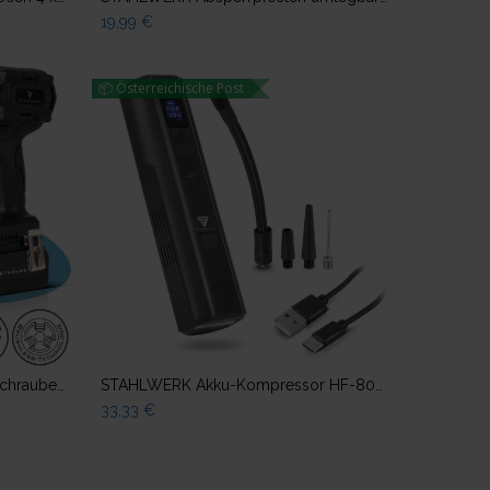
19,99
€
📦 Österreichische Post
ügen
Zum Warenkorb hinzufügen
STAHLWERK Akku-Drehschlagschrauber ADS-880 ST | 20 Volt-System | Brushless-Technologie | Akku-Schlagschrauber mit 880 Nm | ½“ Zoll Aufnahme | Inklusive 4 Schonnüsse 17-22 mm | Akku und Ladegerät
STAHLWERK Akku-Kompressor HF-800 ST | Reifenkompressor mit 4.000 mAh Lithium-Akku | 80 W Leistung, max. 4,2 bar | Digitaldisplay mit psi/bar/kg/cm² | Automatik-Abschaltung | LED-Arbeitslicht
33,33
€