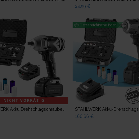
24,99
€
📦 Österreichische Post
NICHT VORRÄTIG
Zum Warenkorb hinzuf
STAHLWERK Akku Drehschlagschrauber ADS-20 ST Brushless 20V mit 1 x 4 Ah Akku
€
166,66
€