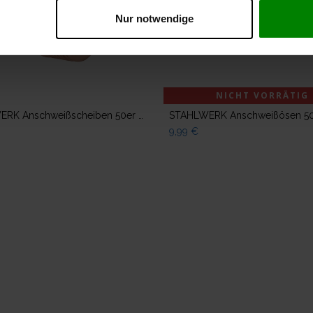
Nur notwendige
NICHT VORRÄTIG
Zum Warenkorb hinzufügen
STAHLWERK Anschweißscheiben 50er Set Ausbeulspotter Smart Repair Spotter Zubehör
9,99
€