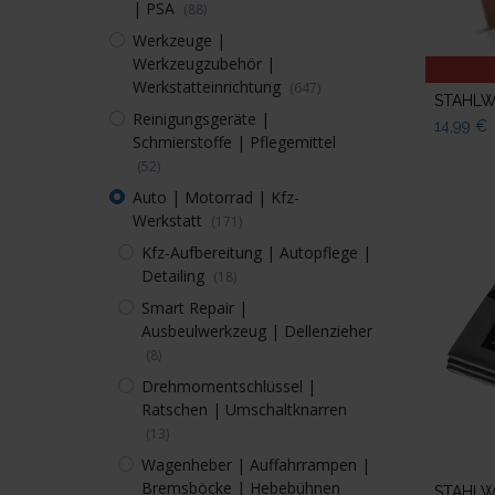
| PSA
(88)
Werkzeuge |
Werkzeugzubehör |
Werkstatteinrichtung
(647)
Reinigungsgeräte |
14,99
€
Schmierstoffe | Pflegemittel
(52)
Auto | Motorrad | Kfz-
Werkstatt
(171)
Kfz-Aufbereitung | Autopflege |
Detailing
(18)
Smart Repair |
Ausbeulwerkzeug | Dellenzieher
(8)
Drehmomentschlüssel |
Ratschen | Umschaltknarren
(13)
Wagenheber | Auffahrrampen |
Bremsböcke | Hebebühnen