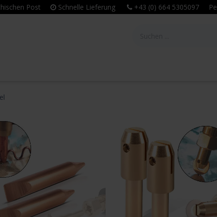
eichischen Post
Schnelle Lieferung
+43 (0) 664 5305097 Per
tie
Unternehmen
Leitbild & Philosophie
el