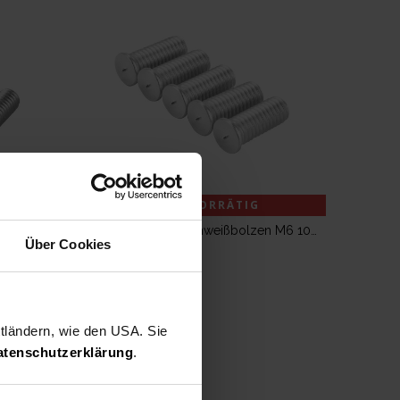
NICHT VORRÄTIG
STAHLWERK Alu Schweißbolzen M5 100er Set Smart Repair Ausbeulspotter Zubehör
STAHLWERK Alu Schweißbolzen M6 100er Set Smart Repair Ausbeulspotter Zubehör
Über Cookies
9,99
€
ttländern, wie den USA. Sie
atenschutzerklärung
.