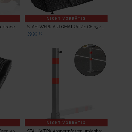
NICHT VORRÄTIG
STAHLWERK 2x Punktschweißelektrode für Anschweißösen, Smart Repair Zubehör für Ausbeulspotter / Dellenlifter / Punktschweißgerät / Ausbeulwerkzeug zur professionellen Reparatur von Kfz Karosserien
STAHLWERK AUTOMATRATZE CB-132 ST FALTBARE RÜCKSITZMATRATZE PREMIUM-AUTOBETT
39,99
€
NICHT VORRÄTIG
STAHLWERK Abdeckplane mit Ösen 4 x 6 m 260 g/m² wasserdichte Schutzplane
STAHLWERK Absperrpfosten umlegbarer, klappbarer Absperrpoller, Parkplatzsperre