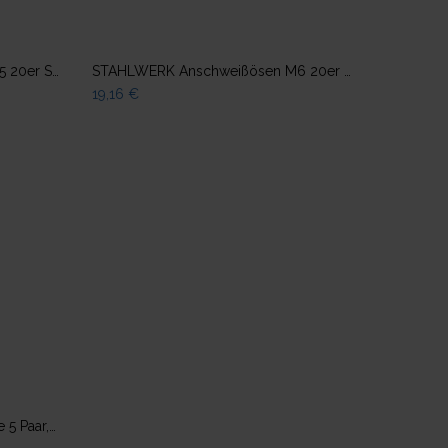
ügen
Zum Warenkorb hinzufügen
STAHLWERK Anschweißösen M5 20er Set Ausbeulspotter Smart Repair Spotter Zubehör
STAHLWERK Anschweißösen M6 20er Set Ausbeulspotter Smart Repair Spotter Zubehör
19,16
€
ügen
STAHLWERK Arbeitshandschuhe 5 Paar, Größe XL mit Nitril PU-Beschichtung