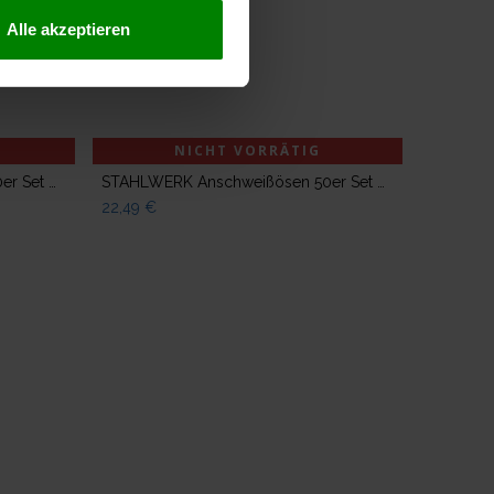
Alle akzeptieren
NICHT VORRÄTIG
STAHLWERK Anschweißösen 50er Set Ausbeulspotter Smart Repair Spotter Zubehör
STAHLWERK Anschweißösen 50er Set Ausbeulspotter Smart Repair Spotter Zubehör (Kopie)
22,49
€