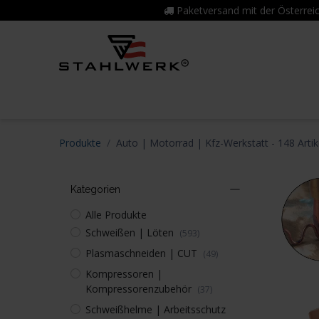
Zum Inhalt springen
Paketversand mit der Österr
Home
Produktwelt
7 Jahre Garan
Produkte
Auto | Motorrad | Kfz-Werkstatt
- 148 Artik
Kategorien
Alle Produkte
Schweißen | Löten
(593)
Plasmaschneiden | CUT
(49)
Kompressoren |
Kompressorenzubehör
(37)
Schweißhelme | Arbeitsschutz