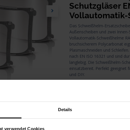
Schutzgläser EN
Vollautomatik
Das Schweißhelm-Ersatzscheiben-
Außenscheiben und zwei Innen
Vollautomatik-Schweißhelme RA
bruchsicherem Polycarbonat eig
Plasmaschneiden und Schleifen.
nach EN ISO 16321 und sind durc
langlebig. Die Schweißhelm-Sche
einsatzbereit. Perfekt geeignet 
und DIY.
10,83
€
(12.99€ / VE)
alle Preise inkl. MwSt., zzgl
Vers
Details
i
at verwendet Cookies