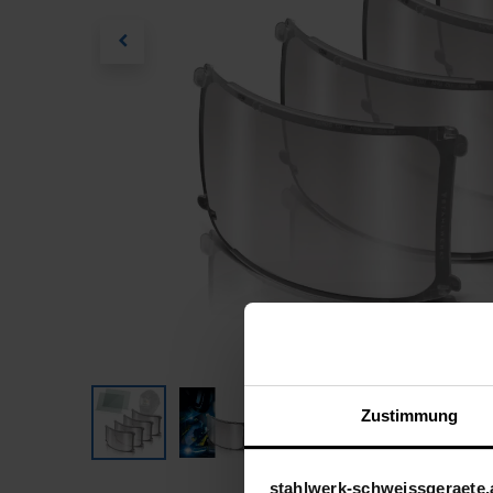
Zustimmung
stahlwerk-schweissgeraete.