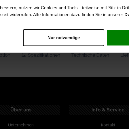
vergleichen
auf die Wu
essern, nutzen wir Cookies und Tools - teilweise mit Sitz in Dri
STAHLWERK
rzeit widerrufen. Alle Informationen dazu finden Sie in unserer
D
Artikelnummer
Versand: 1-3 Werktage
Nur notwendige
ption
Spezifikationen
Technische Daten
Lie
Über uns
Info & Service
Unternehmen
Kontakt