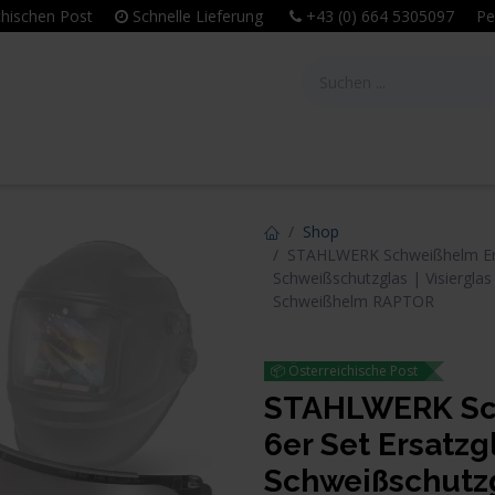
eichischen Post
Schnelle Lieferung
+43 (0) 664 5305097 Per
tie
Unternehmen
Leitbild & Philosophie
Shop
STAHLWERK Schweißhelm Ersa
Schweißschutzglas | Visierglas
Schweißhelm RAPTOR
📦 Österreichische Post
STAHLWERK Sch
6er Set Ersatzg
Schweißschutzgl