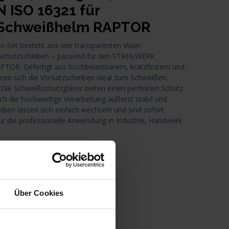
 ISO 16321 für
-Schweißhelm RAPTOR
Set besteht aus vier transparenten Visier-
-Schutzscheiben – passend für den STAHLWERK
PTOR. Gefertigt aus hochbelastbarem, kratzfestem und
nen sich die Vorsatzscheiben ideal zum Schweißen,
 Die Schweißschutzgläser bieten einen perfekten Schutz
h die hochwertige Verarbeitung äußerst stabil und
iben lassen sich einfach wechseln und sind sofort
für die professionelle Anwendung in Industrie, Handwerk
and
Über Cookies
n den Warenkorb