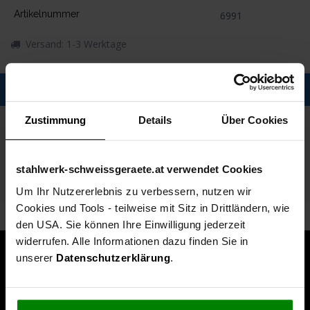
Artikelnummer
6991
Versand: 1-3 Werktage
Description
Zustimmung
Details
Über Cookies
Spezifikationen
Technische Daten
stahlwerk-schweissgeraete.at verwendet Cookies
Lieferumfang
Um Ihr Nutzererlebnis zu verbessern, nutzen wir
Cookies und Tools - teilweise mit Sitz in Drittländern, wie
den USA. Sie können Ihre Einwilligung jederzeit
widerrufen. Alle Informationen dazu finden Sie in
unserer
Datenschutzerklärung
.