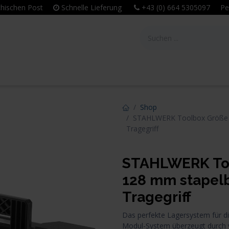
eichischen Post
Schnelle Lieferung
+43 (0) 664 5305097 Per
tie
Unternehmen
Leitbild & Philosophie
Shop
STAHLWERK Toolbox Größe S
Tragegriff
STAHLWERK Tool
128 mm stapel
Tragegriff
Das perfekte Lagersystem für d
Modul-System überzeugt durch v