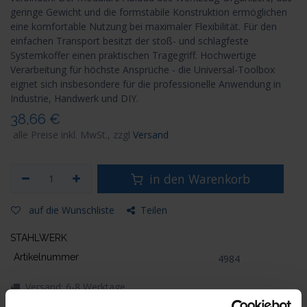
geringe Gewicht und die formstabile Konstruktion ermöglichen
eine komfortable Nutzung bei maximaler Flexibilität. Für den
einfachen Transport besitzt der stoß- und schlagfeste
Systemkoffer einen praktischen Tragegriff. Hochwertige
Verarbeitung für höchste Ansprüche - die Universal-Toolbox
eignet sich insbesondere für die professionelle Anwendung in
Industrie, Handwerk und DIY.
38,66
€
alle Preise inkl. MwSt., zzgl
Versand
in den Warenkorb
auf die Wunschliste
Teilen
STAHLWERK
Artikelnummer
4984
Versand: 6-8 Werktage