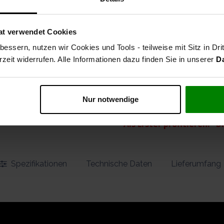
529,99
€
alle Preise inkl. MwSt., zzgl
Vers
at verwendet Cookies
i
essern, nutzen wir Cookies und Tools - teilweise mit Sitz in Dri
rzeit widerrufen. Alle Informationen dazu finden Sie in unserer
D
vergleichen
auf die Wu
STAHLWERK
Nur notwendige
Artikelnummer
"Als Erster profitieren!" 
Spezifikationen
Technische Daten
Lieferumfang