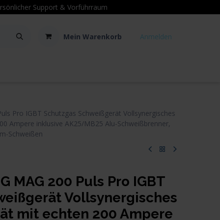
sönlicher Support
& Vorführraum
Mein Warenkorb
Anmelden
Kontakt
Hilfe
s Pro IGBT Schutzgas Schweißgerät Vollsynergisches
 200 Ampere inklusive AK25/MB25 Alu-Schweißbrenner,
ium-Schweißen
 MAG 200 Puls Pro IGBT
eißgerät Vollsynergisches
rät mit echten 200 Ampere