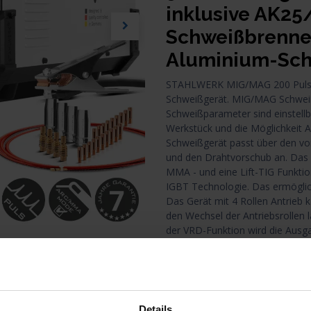
inklusive AK25
Schweißbrenner,
Aluminium-Sc
STAHLWERK MIG/MAG 200 Puls Pr
Schweißgerät. MIG/MAG Schweiß
Schweißparameter sind einstellb
Werkstück und die Möglichkeit 
Schweißgerät passt über den vo
und den Drahtvorschub an. Das G
MMA - und eine Lift-TIG Funkti
IGBT Technologie. Das ermöglic
Das Gerät mit 4 Rollen Antrieb 
den Wechsel der Antriebsrollen 
der VRD-Funktion wird die Ausg
Niveau abgesenkt, um den Bedie
solange nicht geschweißt wird.
"Als Erster profitieren!" 
Details