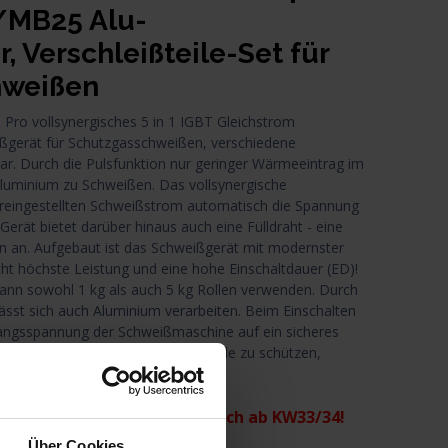
/MB25 Alu-
 Verschleißteile-Set für
hweißen
o vollsynergisches 5 in 1 IGBT Gleichstrom
gerät für Schutzgasschweißen, verschiedene
ar. Durch die Pulsfunktion nur geringer Wärmeeintrag im
Aluminium zu Schweißen. Das vollsynergische
reingestellten Schweißstrom automatisch die Spannung
erät bietet darüber hinaus auch eine Fülldraht - eine
on an. Aufgebaut ist das Schweißgerät mit modernster
ht höchste Leistung und eine hohe Einschaltdauer (ED)!
kann sowohl 1 kg als auch 5 kg Rollen verwenden. Durch
lässt sich auch Aluminium verarbeiten. Beim Einschalten
angsspannung der Schweißmaschine auf ein sicheres
ner bei der Berührung der Elektrode zu schützen,
Die Auslieferung voraussichtlich ab KW33/34!
Über Cookies