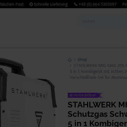
eichischen Post
Schnelle Lieferung
+43 (0) 664 5305097 Per
tie
Unternehmen
Leitbild & Philosophie
Shop
STAHLWERK MIG MAG 200 Pul
5 in 1 Kombigerät mit echten
Verschleißteile-Set für Alumin
📅 Vorbestellbar
STAHLWERK MIG
Schutzgas Schw
5 in 1 Kombige