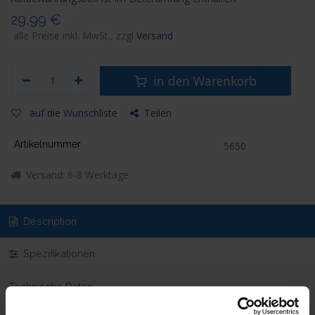
29,99
€
alle Preise inkl. MwSt., zzgl
Versand
in den Warenkorb
auf die Wunschliste
Teilen
Artikelnummer
5650
Versand: 6-8 Werktage
Description
Spezifikationen
Technische Daten