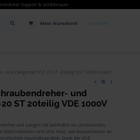
sönlicher Support
& Vorführraum
Mein Warenkorb
Anmelden
Kontakt
Hilfe
 und Zangenset VSZ-20 ST 20teilig VDE 1000V isoliert
hraubendreher- und
20 ST 20teilig VDE 1000V
bendreher und Zangen Set beinhaltet ein umfassendes
e Elektroarbeiten rund ums Haus, wie beispielsweise an
ktronischen Haushaltsgeräten. Dank der VDE-