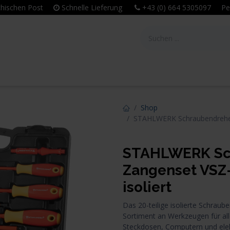
eichischen Post
Schnelle Lieferung
+43 (0) 664 5305097 Per
tie
Unternehmen
Leitbild & Philosophie
Shop
STAHLWERK Schraubendreher-
STAHLWERK Sc
Zangenset VSZ-
isoliert
Das 20-teilige isolierte Schrau
Sortiment an Werkzeugen für all
Steckdosen, Computern und ele