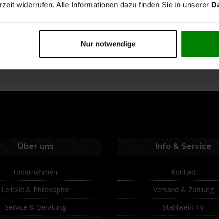
rzeit widerrufen. Alle Informationen dazu finden Sie in unserer
D
Versand: 6-8 Werktage
Nur notwendige
ption
Spezifikationen
Technische Daten
Lie
Über uns
Info & Service
Unternehmen
Kontakt
Leitbild & Philosophie
Versand & Zahlung
Service & Beratung
Stahlwerk TV