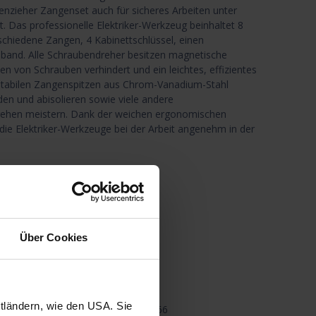
benzieher Zangenset auch für sicheres Arbeiten unter
. Das professionelle Elektriker-Werkzeug beinhaltet 8
rschiedene Zangen, 4 Kabinettschlüssel, einen
band. Alle Schraubendreher besitzen magnetische
len von Schrauben verhindert und ein leichtes, effizientes
 stabilen Zangenspitzen aus Chrom-Vanadium-Stahl
den und abisolieren sowie viele andere
ehen meistern. Dank der weichen ergonomischen
ie Elektriker-Werkzeuge bei der Arbeit angenehm in der
and
n den Warenkorb
Über Cookies
nschliste
Teilen
ttländern, wie den USA. Sie
4366