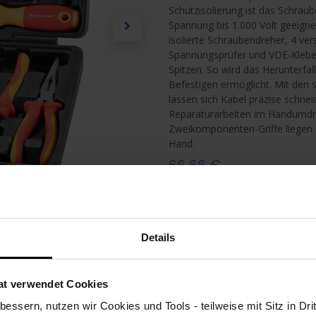
Schutzisolierung ist das Schrau
Spannung bis 1.000 Volt geeignet
isolierte Schraubendreher, 4 ve
Spannungsprüfer und VDE-Klebe
Spitzen. So wird das Herunterfal
Befestigen ermöglicht. Mit den
lassen sich Kabel präzise schnei
Reparaturarbeiten im Handumdr
Zweikomponenten-Griffe liegen d
Hand.
66,66
€
alle Preise inkl. MwSt., zzgl
Vers
i
Details
vergleichen
auf die Wu
at verwendet Cookies
STAHLWERK
essern, nutzen wir Cookies und Tools - teilweise mit Sitz in Dri
Artikelnummer