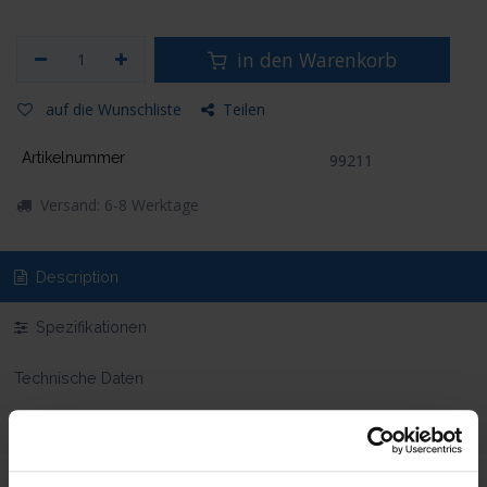
in den Warenkorb
auf die Wunschliste
Teilen
Artikelnummer
99211
Versand: 6-8 Werktage
Description
Spezifikationen
Technische Daten
Lieferumfang