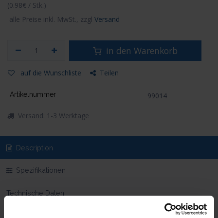
(0.98€ / Stk.)
alle Preise inkl. MwSt., zzgl
Versand
in den Warenkorb
auf die Wunschliste
Teilen
Artikelnummer
99014
Versand: 1-3 Werktage
Description
Spezifikationen
Technische Daten
Lieferumfang