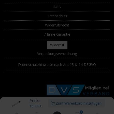
AGB
Datenschutz
Widerrufsrecht
7 Jahre Garantie
Widerruf
Verpackungsverordnung
Datenschutzhinweise nach Art. 13 & 14 DSGVO
Preis:
Zum Warenkorb hinzufügen
© STÖ Schweißtechnik Österreich GmbH. Alle Urheberrechte sind
16,66
€
vorbehalten. Alle Preise inkl. MwSt., zzgl.
Versand
. Powered by
0