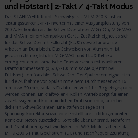
und Hotstart | 2-Takt / 4-Takt Modus
Das STAHLWERK Kombi-Schweißgerät MTM-200 ST ist ein
leistungsstarker 3-in-1-Inverter mit einer Ausgangsleistung von
200 A. Es kombiniert die Schweißverfahren WIG (DC), MIG/MAG
und MMA in einem kompakten Gerät. Zusätzlich eignet es sich
für das Schweißen mit Fülldraht (FLUX) sowie für präzise
Arbeiten an Dünnblech. Das Schweißen von Aluminium ist
jedoch nicht möglich. Im MIG/MAG- und FLUX-Betrieb
ermöglicht der automatische Drahtvorschub mit wählbaren
Drahtdurchmessern (0,6/0,8/1,0 mm sowie 0,9 mm bei
Fülldraht) komfortables Schweißen. Der Spulendorn eignet sich
für die Aufnahme von Spulen mit einem Durchmesser von 16
mm bzw. 50 mm, sodass Drahtrollen von 1 bis 5 kg eingespannt
werden können. Ein kraftvoller 4-Rollen-Antrieb sorgt für einen
zuverlässigen und kontinuierlichen Drahtvorschub, auch bei
dickeren Schweißdrähten. Eine stufenlos regelbare
Spannungskorrektur sowie eine einstellbare Lichtbogenbreiten-
Korrektur bieten zusätzliche Kontrolle über Einbrand, Nahtform
und Drahtabbrenngeschwindigkeit. Im WIG-Modus arbeitet das
MTM-200 ST mit Gleichstrom (DC) und Hochfrequenzzündung