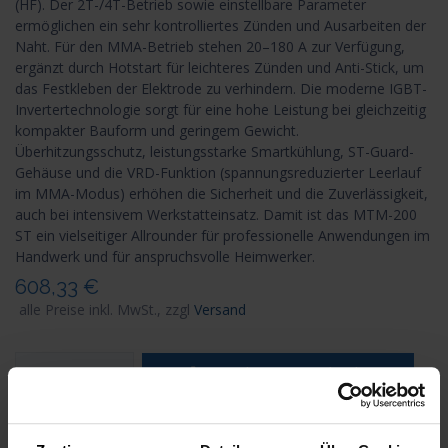
(HF). Der 2T-/4T-Betrieb sowie einstellbare Parameter
ermöglichen ein sehr kontrolliertes Zünden und Ausarbeiten der
Naht. Für den MMA-Betrieb stehen 20–180 A zur Verfügung,
ergänzt durch Hotstart für leichteres Zünden und Anti-Stick, um
das Festkleben der Elektrode zu verhindern. Die moderne IGBT-
Invertertechnologie sorgt für eine hohe Leistung bei gleichzeitig
kompakter Bauform und geringem Gewicht.
Überhitzungsschutz, leistungsstarke Smartkühlung, ST-Guard-
Gehäuse und die VRD-Funktion (spannungsreduzierter Leerlauf
im MMA-Modus) erhöhen die Sicherheit und die Zuverlässigkeit,
auch bei intensivem Werkstatteinsatz. Damit ist das MTM-200
ST ein vielseitiger Allrounder für professionelle Anwendungen im
Handwerk und für anspruchsvolle Heimwerker.
608,33
€
alle Preise inkl. MwSt., zzgl
Versand
in den Warenkorb
auf die Wunschliste
Teilen