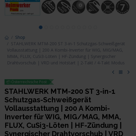
Shop
STAHLWERK MTM-200 ST 3-in-1 Schutzgas-Schweißgerät
Vollausstattung | 200 A Kombi-Inverter für WIG, MIG/MAG,
MMA, FLUX, CuSi3-Löten | HF-Zündung | Synergischer
Drahtvorschub | VRD und Hotstart | 2-Takt / 4-Takt Modus
📦 Österreichische Post
STAHLWERK MTM-200 ST 3-in-1
Schutzgas-Schweißgerät
Vollausstattung | 200 A Kombi-
Inverter für WIG, MIG/MAG, MMA,
FLUX, CuSi3-Löten | HF-Zündung |
Synergischer Drahtvorschub | VRD