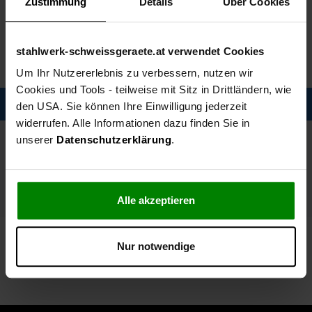
Zustimmung
Details
Über Cookies
STAHLWERK
Artikelnummer
1160
stahlwerk-schweissgeraete.at verwendet Cookies
Versand: 6-8 Werktage
Um Ihr Nutzererlebnis zu verbessern, nutzen wir
Cookies und Tools - teilweise mit Sitz in Drittländern, wie
Description
den USA. Sie können Ihre Einwilligung jederzeit
widerrufen. Alle Informationen dazu finden Sie in
Spezifikationen
unserer
Datenschutzerklärung
.
Technische Daten
Alle akzeptieren
Lieferumfang
Nur notwendige
Zubehörprodukte