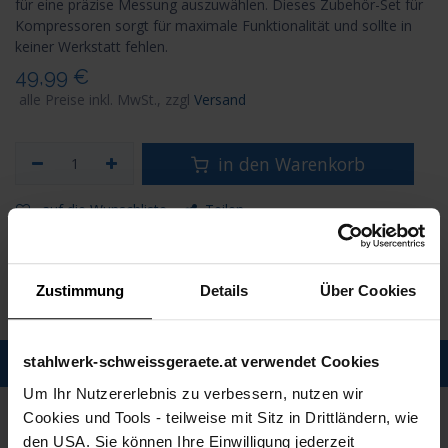
für eine präzise Messung auszuwählen. Dieses Zubehör-Set für
Kompressoren sorgt für maximale Funktionalität und sollte in
keiner Werkstatt fehlen.
49,99
€
alle Preise inkl. MwSt., zzgl
Versand
in den Warenkorb
auf die Wunschliste
Teilen
Artikelnummer
8205
Zustimmung
Details
Über Cookies
Versand: 6-8 Werktage
stahlwerk-schweissgeraete.at verwendet Cookies
Description
Um Ihr Nutzererlebnis zu verbessern, nutzen wir
Spezifikationen
Cookies und Tools - teilweise mit Sitz in Drittländern, wie
den USA. Sie können Ihre Einwilligung jederzeit