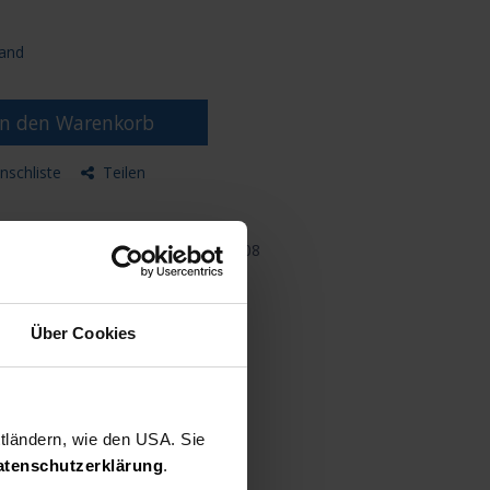
and
n den Warenkorb
nschliste
Teilen
5308
Über Cookies
ttländern, wie den USA. Sie
atenschutzerklärung
.