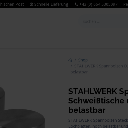
eichischen Post
Schnelle Lieferung
+43 (0) 664 5305097 Per
tie
Unternehmen
Leitbild & Philosophie
Shop
STAHLWERK Spannbolzen D22
belastbar
STAHLWERK Sp
Schweißtische 
belastbar
STAHLWERK Spannbolzen Steckb
Lochplatten, hoch belastbar und