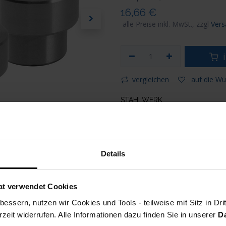
16,66
€
alle Preise inkl. MwSt., zzgl
Vers
i
vergleichen
auf die Wu
STAHLWERK
Artikelnummer
Versand: 1-3 Werktage
Details
at verwendet Cookies
essern, nutzen wir Cookies und Tools - teilweise mit Sitz in Dri
rzeit widerrufen. Alle Informationen dazu finden Sie in unserer
D