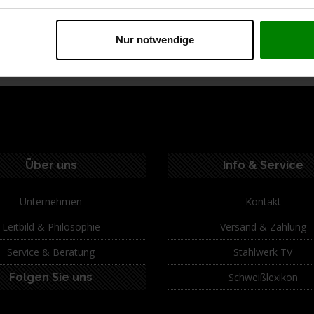
Description
Spezifikationen
Lieferumfang
Nur notwendige
Über uns
Info & Service
Unternehmen
Kontakt
Leitbild & Philosophie
Versand & Zahlung
Service & Beratung
Stahlwerk TV
Folgen Sie uns
Schweißlexikon