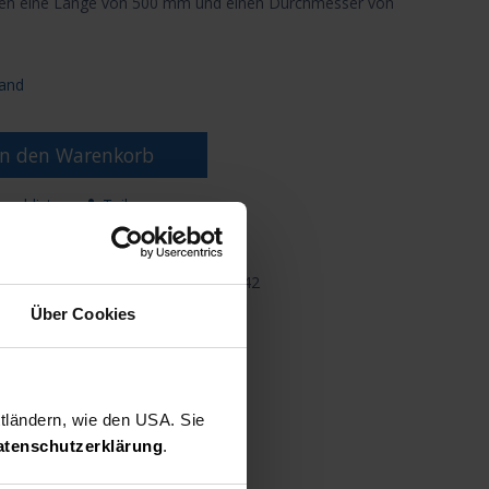
ben eine Länge von 500 mm und einen Durchmesser von
and
n den Warenkorb
nschliste
Teilen
5642
Über Cookies
ttländern, wie den USA. Sie
atenschutzerklärung
.