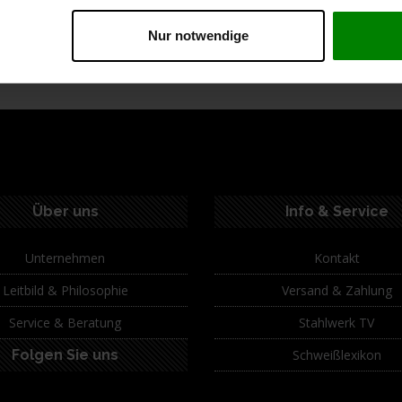
Nur notwendige
ption
Spezifikationen
Technische Daten
Lie
Über uns
Info & Service
Unternehmen
Kontakt
Leitbild & Philosophie
Versand & Zahlung
Service & Beratung
Stahlwerk TV
Folgen Sie uns
Schweißlexikon