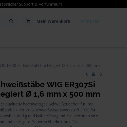
sönlicher Support
& Vorführraum
Mein Warenkorb
Anmelden
Kontakt
Hilfe
G ER307Si Edelstahl hochlegiert Ø 1,6 mm x 500 mm
weißstäbe WIG ER307Si
legiert Ø 1,6 mm x 500 mm
 qualitativ hochwertiges Schweißzubehör für Ihre
eißstäbe / der WIG-Schweißzusatzwerkstoff ER307Si
osionsbeständig und kaltverfestigend. Sie zeichnen sich
ad und eine gute Beherrschbarkeit aus. Die