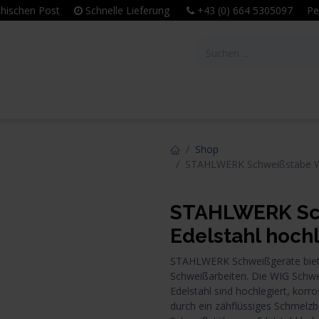
eichischen Post
Schnelle Lieferung
+43 (0) 664 5305097 Per
tie
Unternehmen
Leitbild & Philosophie
Shop
STAHLWERK Schweißstäbe WI
STAHLWERK Sch
Edelstahl hoch
STAHLWERK Schweißgeräte bietet
Schweißarbeiten. Die WIG Schw
Edelstahl sind hochlegiert, korr
durch ein zähflüssiges Schmelzb