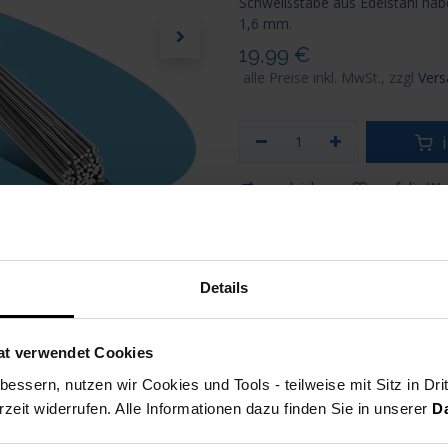
Schweißstäbe aus Edelstahl ha
1,6 mm.
19,99
€
alle Preise inkl. MwSt., zzgl
Vers
i
vergleichen
auf die Wu
STAHLWERK
Artikelnummer
Details
Versand: 1-3 Werktage
at verwendet Cookies
essern, nutzen wir Cookies und Tools - teilweise mit Sitz in Dri
rzeit widerrufen. Alle Informationen dazu finden Sie in unserer
D