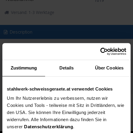
1019
Versand: 1-3 Werktage
Description
Spezifikationen
Technische Daten
Zustimmung
Details
Über Cookies
Lieferumfang
Produkt Video
stahlwerk-schweissgeraete.at verwendet Cookies
Um Ihr Nutzererlebnis zu verbessern, nutzen wir
Cookies und Tools - teilweise mit Sitz in Drittländern, wie
Zubehörprodukte
den USA. Sie können Ihre Einwilligung jederzeit
widerrufen. Alle Informationen dazu finden Sie in
unserer
Datenschutzerklärung
.