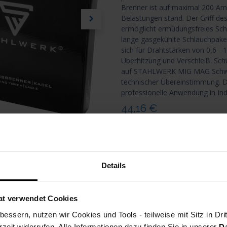
Brenner ist auf maximal 200 Amp
Belastungen stand. Der Griff d
ermöglicht ermüdungsfreies Sch
lange gasgekühlte Schlauchpaket
sich für Drahtstärken von 0,6 -
Überhitzung und Verschleiß. Sc
auf STAHLWERK MIG MAG Schweiß
technischer Übereinstimmung. Da
professionelle Anwendung in Ind
44,16
€
alle Preise inkl. MwSt., zzgl
Vers
i
Details
vergleichen
auf die Wu
STAHLWERK
at verwendet Cookies
Artikelnummer
essern, nutzen wir Cookies und Tools - teilweise mit Sitz in Dri
rzeit widerrufen. Alle Informationen dazu finden Sie in unserer
D