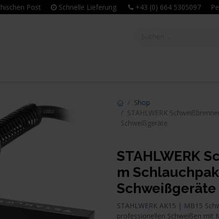
eichischen Post
Schnelle Lieferung
+43 (0) 664 5305097 Per
tie
Unternehmen
Leitbild & Philosophie
Shop
STAHLWERK Schweißbrenner
Schweißgeräte
STAHLWERK Sch
m Schlauchpak
Schweißgeräte
STAHLWERK AK15 | MB15 Schwe
professionellen Schweißen mit