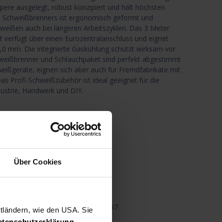
ere ausgelegt, robust konzipiert und hält höchsten
es Schweißbrenners ist ergonomisch geformt und
weißen auch bei längeren Arbeitszyklen. Das 3 Meter
 verfügt über einen Eurozentralanschluss und eignet
 1,0 mm. Die integrierte Gaskühlung schützt wirksam vor
hweißbrenner und Schlauchpaket sind perfekt abgestimmt
geräte, eignen sich aber auch für Fremdfabrikate mit
s Profi-Schweißzubehör ist ideal geeignet für die
ustrie, Handwerk und DIY.
and
n den Warenkorb
Über Cookies
nschliste
Teilen
4557
ttländern, wie den USA. Sie
atenschutzerklärung
.