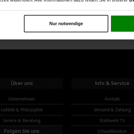
Versand: 1-3 Werktage
Nur notwendige
ption
Spezifikationen
Technische Daten
Lie
Über uns
Info & Service
Unternehmen
Kontakt
Leitbild & Philosophie
Versand & Zahlung
Service & Beratung
Stahlwerk TV
Folgen Sie uns
Schweißlexikon