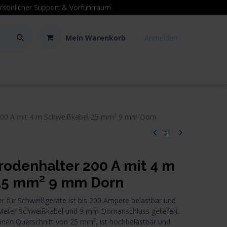
sönlicher Support
& Vorführraum
Mein Warenkorb
Anmelden
Kontakt
Hilfe
200 A mit 4 m Schweißkabel 25 mm² 9 mm Dorn
odenhalter 200 A mit 4 m
25 mm² 9 mm Dorn
r für Schweißgeräte ist bis 200 Ampere belastbar und
 Meter Schweißkabel und 9 mm Dornanschluss geliefert.
inen Querschnitt von 25 mm², ist hochbelastbar und