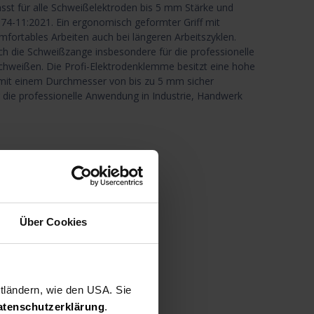
asst für alle Schweißelektroden bis 5 mm Stärke und
0974-11:2021. Ein ergonomisch geformter Griff mit
fortables Arbeiten auch bei längeren Arbeitszyklen.
ich die Schweißzange insbesondere für die professionelle
eißen. Die Profi-Elektrodenklemme besitzt eine hohe
mit einem Durchmesser von bis zu 5 mm sicher
 die professionelle Anwendung in Industrie, Handwerk
and
n den Warenkorb
Über Cookies
ilen
99903
ttländern, wie den USA. Sie
atenschutzerklärung
.