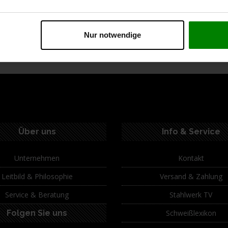
ption
Spezifikationen
Technische Daten
Lie
Nur notwendige
Über uns
Info & Service
Unternehmen
Kontakt
Leitbild & Philosophie
Versand & Zahlung
Service & Beratung
Stahlwerk TV
Folgen Sie uns
Schweißlexikon