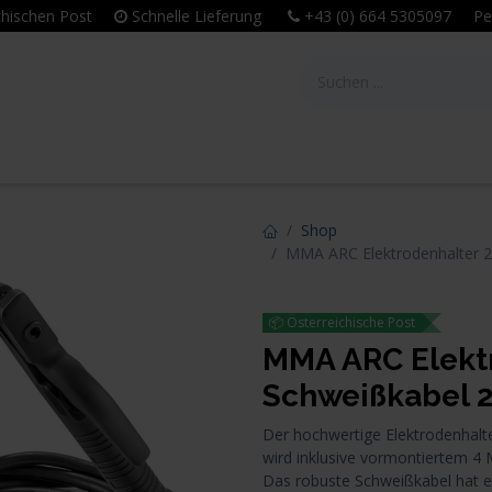
eichischen Post
Schnelle Lieferung
+43 (0) 664 5305097 Per
tie
Unternehmen
Leitbild & Philosophie
Shop
MMA ARC Elektrodenhalter 
📦 Österreichische Post
MMA ARC Elektr
Schweißkabel 
Der hochwertige Elektrodenhalte
wird inklusive vormontiertem 4
Das robuste Schweißkabel hat e