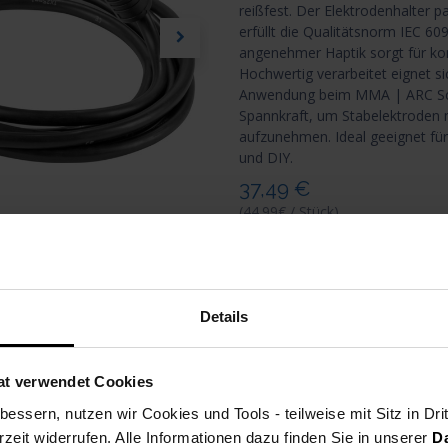
reißfest. Der Elektrodenhalter p
erfüllt die Qualitätsnorm IEC 6
angenehmer Haptik sorgt für kom
Hochwertig verarbeitet eignet s
Anwendung beim MMA | ARC Schw
Spannkraft, um Stabelektroden 
aufzunehmen. Ideal geeignet für
und DIY.
37,49
€
(44.99€ / Stück)
alle Preise inkl. MwSt., zzgl
Vers
i
Details
auf die Wunschliste
Te
at verwendet Cookies
Artikelnummer
essern, nutzen wir Cookies und Tools - teilweise mit Sitz in Dri
rzeit widerrufen. Alle Informationen dazu finden Sie in unserer
D
Versand: 6-8 Werktage