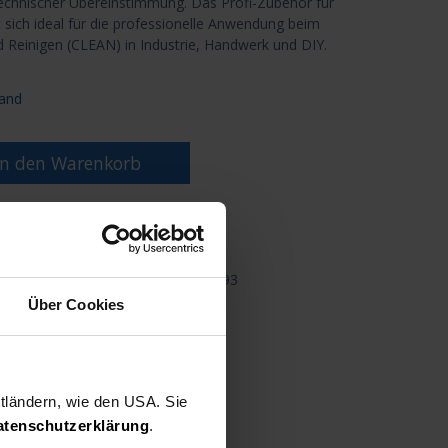
technischer Übereinstimmung. Das Profi-Zubehör für
sich ideal für die professionelle Anwendung beim
 Reinigen (CLEAN) in Industrie, Handwerk und DIY.
and
n den Warenkorb
nschliste
Teilen
4793
Über Cookies
ttländern, wie den USA. Sie
atenschutzerklärung
.