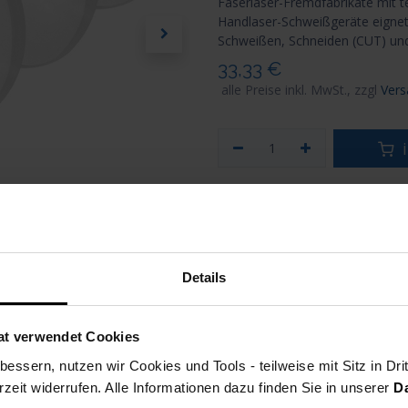
Faserlaser-Fremdfabrikate mit 
Handlaser-Schweißgeräte eignet 
Schweißen, Schneiden (CUT) und
33,33
€
alle Preise inkl. MwSt., zzgl
Vers
i
vergleichen
auf die Wu
STAHLWERK
Artikelnummer
Details
Versand: 6-8 Werktage
at verwendet Cookies
essern, nutzen wir Cookies und Tools - teilweise mit Sitz in Dri
rzeit widerrufen. Alle Informationen dazu finden Sie in unserer
D