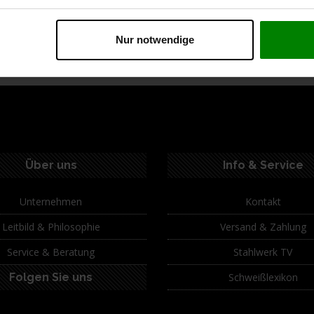
ption
Spezifikationen
Technische Daten
Lie
Nur notwendige
Über uns
Info & Service
Unternehmen
Kontakt
Leitbild & Philosophie
Versand & Zahlung
Service & Beratung
Stahlwerk TV
Folgen Sie uns
Schweißlexikon