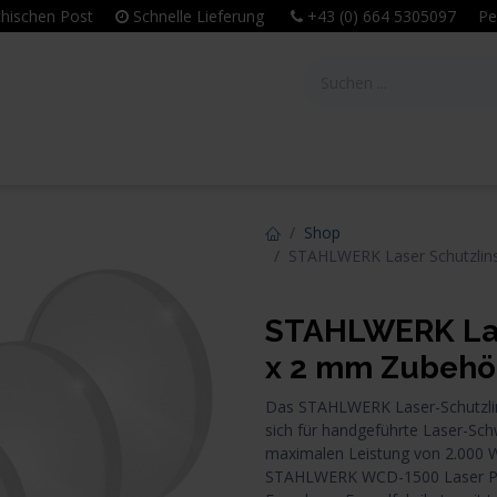
eichischen Post
Schnelle Lieferung
+43 (0) 664 5305097 Per
tie
Unternehmen
Leitbild & Philosophie
Shop
STAHLWERK Laser Schutzlins
STAHLWERK Lase
x 2 mm Zubehör
Das STAHLWERK Laser-Schutzlins
sich für handgeführte Laser-Sc
maximalen Leistung von 2.000 Wa
STAHLWERK WCD-1500 Laser Pro 