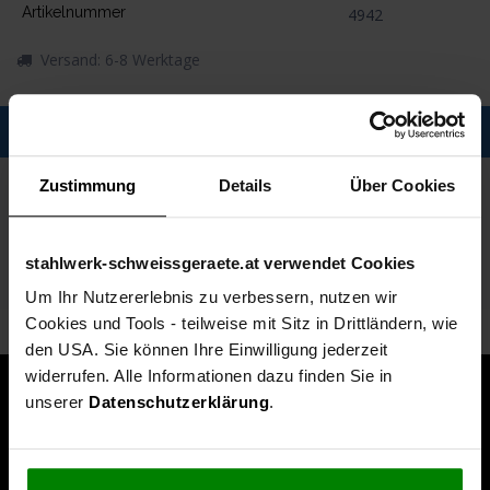
Artikelnummer
4942
Versand: 6-8 Werktage
Description
Spezifikationen
Zustimmung
Details
Über Cookies
Technische Daten
stahlwerk-schweissgeraete.at verwendet Cookies
Lieferumfang
Um Ihr Nutzererlebnis zu verbessern, nutzen wir
Cookies und Tools - teilweise mit Sitz in Drittländern, wie
den USA. Sie können Ihre Einwilligung jederzeit
widerrufen. Alle Informationen dazu finden Sie in
unserer
Datenschutzerklärung
.