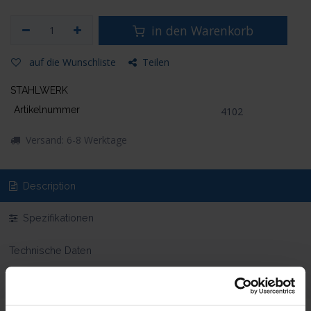
in den Warenkorb
auf die Wunschliste
Teilen
STAHLWERK
Artikelnummer
4102
Versand: 6-8 Werktage
Description
Spezifikationen
Technische Daten
Lieferumfang