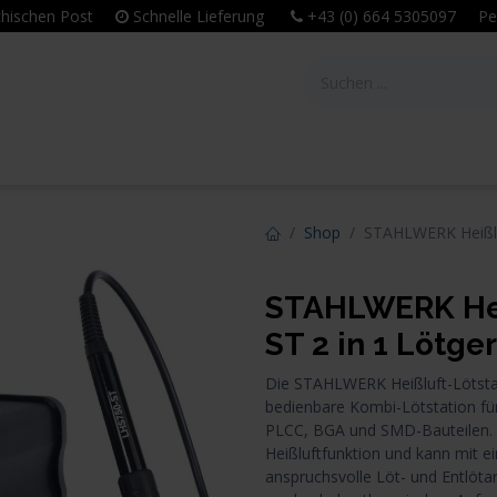
eichischen Post
Schnelle Lieferung
+43 (0) 664 5305097 Per
tie
Unternehmen
Leitbild & Philosophie
Shop
STAHLWERK Heißluf
STAHLWERK Hei
ST 2 in 1 Lötge
Die STAHLWERK Heißluft-Lötstati
bedienbare Kombi-Lötstation für
PLCC, BGA und SMD-Bauteilen. Di
Heißluftfunktion und kann mit e
anspruchsvolle Löt- und Entlöta