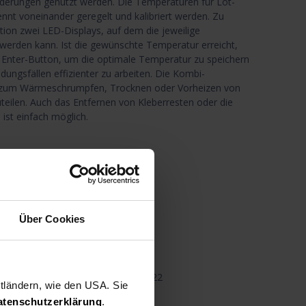
derungen genutzt werden. Die Temperaturen für Löt-
nnt voneinander geregelt und kalibriert werden. Zu
tion zwei LED-Displays, auf dem die jeweilige
rden kann. Ist die gewünschte Temperatur erreicht,
n Enter-Button, um die optimale Temperatur zu speichern
ngsfällen effizienter zu arbeiten. Die Kombi-
ls zum Wärmeschrumpfen, Trocknen oder Vorheizen von
teilen. Auch das Entfernen von Kleberresten oder die
ist einfach möglich.
and
n den Warenkorb
Über Cookies
nschliste
Teilen
1922
ttländern, wie den USA. Sie
atenschutzerklärung
.