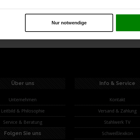
Nur notwendige
ption
Spezifikationen
Technische Daten
Lie
Über uns
Info & Service
Unternehmen
Kontakt
Leitbild & Philosophie
Versand & Zahlung
Service & Beratung
Stahlwerk TV
Folgen Sie uns
Schweißlexikon