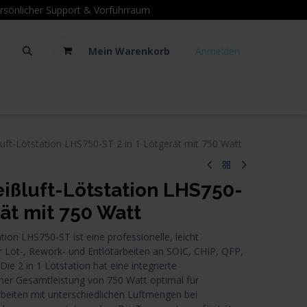
sönlicher Support
& Vorführraum
Mein Warenkorb
Anmelden
Kontakt
Hilfe
t-Lötstation LHS750-ST 2 in 1 Lötgerät mit 750 Watt
ßluft-Lötstation LHS750-
rät mit 750 Watt
on LHS750-ST ist eine professionelle, leicht
 Löt-, Rework- und Entlötarbeiten an SOIC, CHIP, QFP,
e 2 in 1 Lötstation hat eine integrierte
iner Gesamtleistung von 750 Watt optimal für
rbeiten mit unterschiedlichen Luftmengen bei