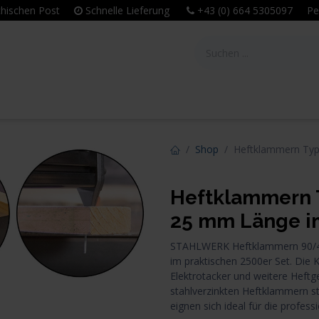
eichischen Post
Schnelle Lieferung
+43 (0) 664 5305097 Per
tie
Unternehmen
Leitbild & Philosophie
Shop
Heftklammern Typ
Heftklammern T
25 mm Länge i
STAHLWERK Heftklammern 90/40 
im praktischen 2500er Set. Die 
Elektrotacker und weitere Heftg
stahlverzinkten Heftklammern st
eignen sich ideal für die profes