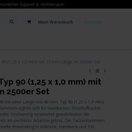
sönlicher Support
& Vorführraum
Mein Warenkorb
Anmelden
Kontakt
Hilfe
 90 (1,25 x 1,0 mm) mit 25 mm Länge im 2500er Set
yp 90 (1,25 x 1,0 mm) mit
m 2500er Set
mit einer Länge von 40 mm, Typ 90 (1,25 x 1,0 mm)
Klammern eignen sich für Handtacker, Drucklufttacker,
eräte. Hochwertig verarbeitet gewährleisten die
ets ein perfektes Arbeitsergebnis. Die Tackerklammern
sionelle Anwendung in Industrie, Handwerk und DIY.