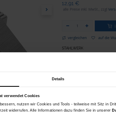
12,91
€
alle Preise inkl. MwSt., zzgl
Vers
i
vergleichen
auf die Wu
STAHLWERK
Artikelnummer
Versand: 6-8 Werktage
Details
at verwendet Cookies
essern, nutzen wir Cookies und Tools - teilweise mit Sitz in Dri
rzeit widerrufen. Alle Informationen dazu finden Sie in unserer
D