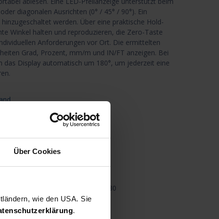
tabel ablesen. Eine LED-Pfeilanzeige unterstützt beim
oder diagonalen Ausrichten (0° / 45° / 90°). Ein
l hinzugeschaltet werden. Über eine praktische Hold-
hte Winkel halten und reproduzieren, die Zero-Taste
ndividuellen Anforderungen vor Ort. Die ermittelten
nheiten Grad, Prozent, mm/m und IN/FT anzeigen. Bei
 das Display automatisch um 180°, um jederzeit eine
ren.
and
n den Warenkorb
Über Cookies
nschliste
Teilen
4830
ttländern, wie den USA. Sie
atenschutzerklärung
.