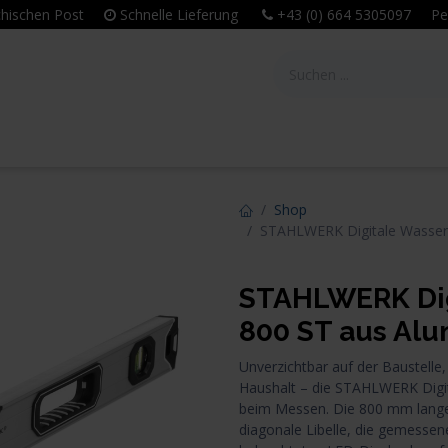
eichischen Post
Schnelle Lieferung
+43 (0) 664 5305097 Per
tie
Unternehmen
Leitbild & Philosophie
Shop
STAHLWERK Digitale Wasse
STAHLWERK Dig
800 ST aus Al
Unverzichtbar auf der Baustelle,
Haushalt – die STAHLWERK Digi
beim Messen. Die 800 mm lange R
diagonale Libelle, die gemessen