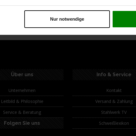
ption
Spezifikationen
Technische Daten
Lie
Nur notwendige
Über uns
Info & Service
Unternehmen
Kontakt
Leitbild & Philosophie
Versand & Zahlung
Service & Beratung
Stahlwerk TV
Folgen Sie uns
Schweißlexikon