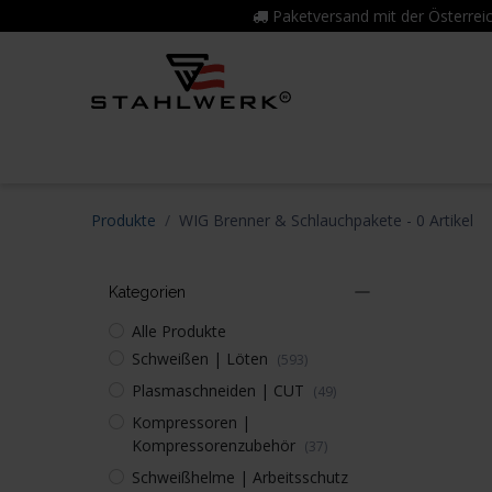
Zum Inhalt springen
Paketversand mit der Österr
Home
Produktwelt
7 Jahre Garan
Produkte
WIG Brenner & Schlauchpakete
- 0 Artikel
Kategorien
Alle Produkte
Schweißen | Löten
(593)
Plasmaschneiden | CUT
(49)
Kompressoren |
Kompressorenzubehör
(37)
Schweißhelme | Arbeitsschutz