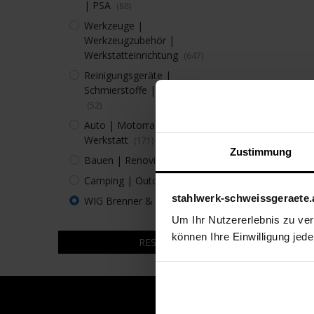
| PSA
(88)
Werkzeuge |
Werkzeugzubehör |
Werkstatteinrichtung
(647)
Reinigungsgeräte |
Schmierstoffe | Pflegemittel
(52)
Auto | Motorrad | Kfz-
Werkstatt
(171)
Zustimmung
Bauen | Renovieren
(105)
Camping | Outdoor
(37)
stahlwerk-schweissgeraete.
WIG Brenner & Schlauchpakete
Um Ihr Nutzererlebnis zu verb
können Ihre Einwilligung jede
RESET