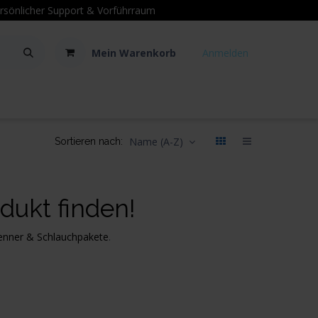
sönlicher Support
& Vorführraum
Mein Warenkorb
Anmelden
Kontakt
Hilfe
Name (A-Z)
Sortieren nach:
dukt finden!
enner & Schlauchpakete
.