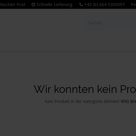
eichischen Post
Schnelle Lieferung
+43 (0) 664 5305097 Per
tie
Unternehmen
Leitbild & Philosophie
Wir konnten kein Pro
Kein Produkt in der Kategorie definiert
WIG Br