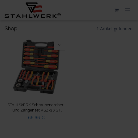
Zum Inhalt springen
Shop
1 Artikel gefunden.
STAHLWERK Schraubendreher-
und Zangenset VSZ-20 ST
20teilig VDE 1000V isoliert
66,66
€