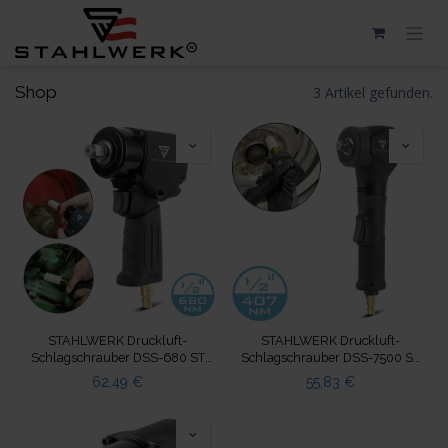
Zum Inhalt springen
Shop
3 Artikel gefunden.
STAHLWERK Druckluft-
STAHLWERK Druckluft-
Schlagschrauber DSS-680 ST
Schlagschrauber DSS-7500 ST
mit 680 Nm, ½" 10.000 U/min
mit 407 Nm, 7.500 U/min
62,49
€
55,83
€