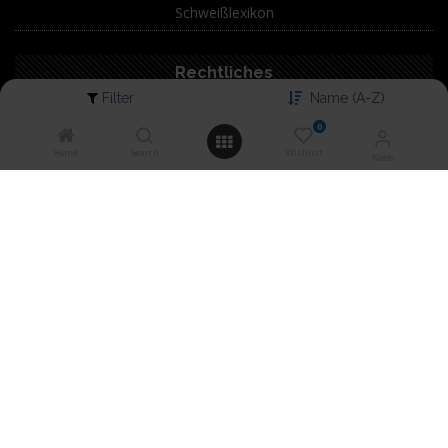
Schweißlexikon
Rechtliches
Filter
Name (A-Z)
Impressum
0
Home
Search
Wishlist
AGB
Konto
Datenschutz
Widerrufsrecht
7 Jahre Garantie
Widerruf
Verpackungsverordnung
Datenschutzhinweise nach Art. 13 & 14 DSGVO