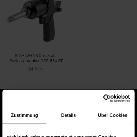
STAHLWERK Druckluft-
Schlagschrauber DSS-880 ST
1/2 Zoll lange Aufnahme 881
94,16
€
NM
Zustimmung
Details
Über Cookies
stahlwerk-schweissgeraete.at verwendet Cookies