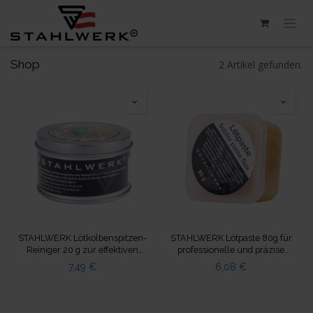
Zum Inhalt springen
Shop
2 Artikel gefunden.
STAHLWERK Lötkolbenspitzen-
STAHLWERK Lötpaste 80g für
Reiniger 20 g zur effektiven
professionelle und präzise
Reinigung des Lötkolbens
Lötarbeiten
7,49
€
6,08
€