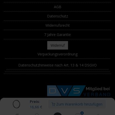
AGB
Datenschutz
Widerrufsrecht
7 Jahre Garantie
Widerruf
Verpackungsverordnung
Datenschutzhinweise nach Art. 13 & 14 DSGVO
Preis:
Zum Warenkorb hinzufügen
© STÖ Schweißtechnik Österreich GmbH. Alle Urheberrechte sind
16,66
€
vorbehalten. Alle Preise inkl. MwSt., zzgl.
Versand
. Powered by
0