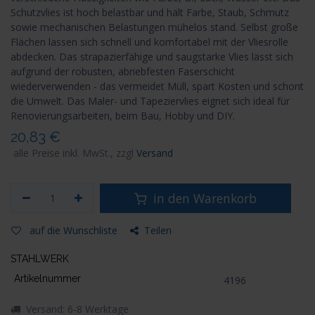
Schutzvlies ist hoch belastbar und hält Farbe, Staub, Schmutz
sowie mechanischen Belastungen mühelos stand. Selbst große
Flächen lassen sich schnell und komfortabel mit der Vliesrolle
abdecken. Das strapazierfähige und saugstarke Vlies lässt sich
aufgrund der robusten, abriebfesten Faserschicht
wiederverwenden - das vermeidet Müll, spart Kosten und schont
die Umwelt. Das Maler- und Tapeziervlies eignet sich ideal für
Renovierungsarbeiten, beim Bau, Hobby und DIY.
20,83
€
alle Preise inkl. MwSt., zzgl
Versand
in den Warenkorb
auf die Wunschliste
Teilen
STAHLWERK
Artikelnummer
4196
Versand: 6-8 Werktage