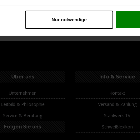
ption
Spezifikationen
Technische Daten
Lie
Nur notwendige
Über uns
Info & Service
Unternehmen
Kontakt
Leitbild & Philosophie
Versand & Zahlung
Service & Beratung
Stahlwerk TV
Folgen Sie uns
Schweißlexikon