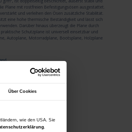
g/m², ist doppelseitig beschichtet, äußerst stabil und
 die Plane mit rostfreien Befestigungsösen ausgestattet.
erstärkt und verleihen den Ösen zusätzliche Stabilität.
itzt eine hohe thermische Beständigkeit und lässt sich
erwenden. Darüber hinaus überzeugt die Plane durch
praktische Schutzplane ist universell einsetzbar und
lane, Autoplane, Motorradplane, Bootsplane, Holzplane
and
n den Warenkorb
Über Cookies
nschliste
Teilen
49179
ttländern, wie den USA. Sie
atenschutzerklärung
.