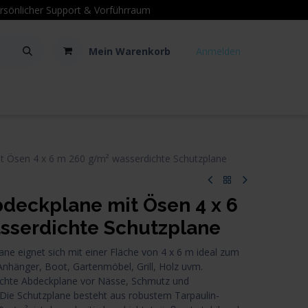
sönlicher Support
& Vorführraum
Mein Warenkorb
Anmelden
Kontakt
Hilfe
Ösen 4 x 6 m 260 g/m² wasserdichte Schutzplane
eckplane mit Ösen 4 x 6
sserdichte Schutzplane
e eignet sich mit einer Fläche von 4 x 6 m ideal zum
nhänger, Boot, Gartenmöbel, Grill, Holz uvm.
dichte Abdeckplane vor Nässe, Schmutz und
 Die Schutzplane besteht aus robustem Tarpaulin-