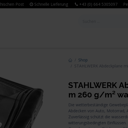
eichischen Post
Schnelle Lieferung
+43 (0) 664 5305097 Per
tie
Unternehmen
Leitbild & Philosophie
Shop
STAHLWERK Abdeckplane mit 
STAHLWERK Abd
m 260 g/m² wa
Die wetterbeständige Gewebeplan
Abdecken von Auto, Motorrad, A
Zuverlässig schützt die wasser
witterungsbedingten Einflüssen.