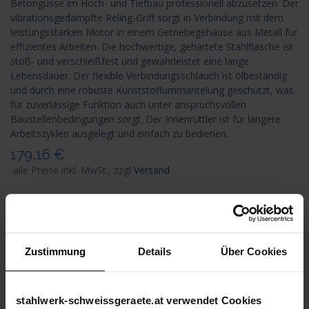
Betongüsse im Hoch- und Tiefbau professionell abzusetzen. Der
vibrationsgedämpfte Reling-Griff sorgt in Verbindung mit dem
leistungsstarken Motor in einem Getriebegehäuse aus Metall für
effizientes Arbeiten. Die hochwertige, gehärtete Stahlflasche ist
stoß- und verschleißfest und gewährleistet eine lange
Lebensdauer. Der flexible Verbindungsschlauch ist ölbeständig
und durch eine robuste Kunststoffummantelung geschützt, was
für zuverlässige Funktion auch unter anspruchsvollen
Baustellenbedingungen sorgt. Der Innenrüttler ist für längere
Arbeitszyklen ausgelegt und einfach zu bedienen.
179,16
€
alle Preise inkl. MwSt., zzgl
Versand
in den Warenkorb
auf die Wunschliste
Teilen
Zustimmung
Details
Über Cookies
Artikelnummer
8087
stahlwerk-schweissgeraete.at verwendet Cookies
Versand: 6-8 Werktage