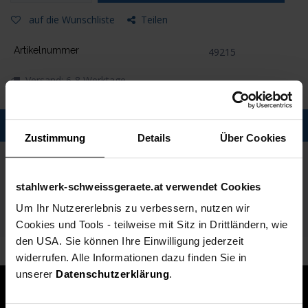
auf die Wunschliste
Teilen
Artikelnummer
49215
Versand: 6-8 Werktage
Description
Zustimmung
Details
Über Cookies
Spezifikationen
stahlwerk-schweissgeraete.at verwendet Cookies
Technische Daten
Um Ihr Nutzererlebnis zu verbessern, nutzen wir
Lieferumfang
Cookies und Tools - teilweise mit Sitz in Drittländern, wie
den USA. Sie können Ihre Einwilligung jederzeit
widerrufen. Alle Informationen dazu finden Sie in
unserer
Datenschutzerklärung
.