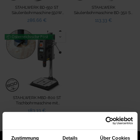
STAHLWERK BD-550 ST
STAHLWERK
Säulenbohrmaschine 550W
Säulenbohrmaschine BD-350 ST
Leistung 200-2.800U/min Ø 16
350W Leistung 620-2.620
286,66
€
113,33
€
mm
U/min Ø 13 mm
📦 Österreichische Post
STAHLWERK MBD-800 ST
Tischbohrmaschine mit
Positionslaser 800W Leistung
183,33
€
200-2.500U/min
Schnellspannfutter 1,5 - 13mm
Zustimmung
Details
Über Cookies