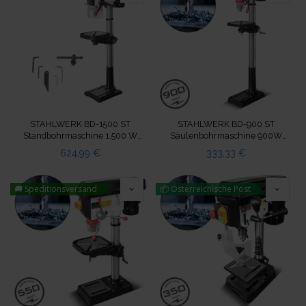
STAHLWERK BD-1500 ST
STAHLWERK BD-900 ST
Standbohrmaschine 1.500 W
Säulenbohrmaschine 900W
Leistung 150 - 2.450 U/min
Leistung 280 - 2.380 U/min Ø
624,99
€
333,33
€
20 mm
🚚 Speditionsversand
📦 Österreichische Post