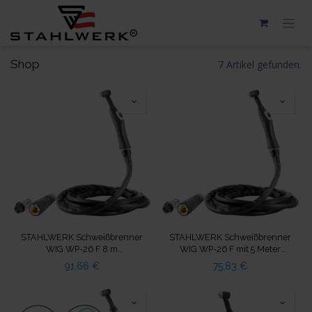
Zum Inhalt springen
Shop
7 Artikel gefunden.
STAHLWERK Schweißbrenner
STAHLWERK Schweißbrenner
WIG WP-26 F 8 m
WIG WP-26 F mit 5 Meter
Schlauchpaket bis 200A
Schlauchpaket bis 200A
91,66
€
75,83
€