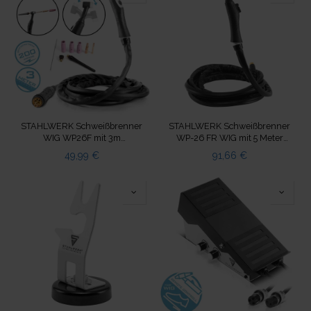
STAHLWERK Schweißbrenner
STAHLWERK Schweißbrenner
WIG WP26F mit 3m
WP-26 FR WIG mit 5 Meter
Schlauchpaket und
Schlauchpaket bis 200 A
49,99
€
91,66
€
Eurozentralanschluss