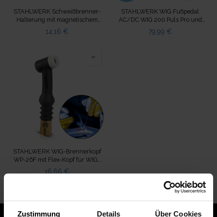
STAHLWERK Schweißbrenner-
STAHLWERK WIG Fußpedal
Halterung mit magnetischem
AC/DC WIG 200 Puls Pro und
Standfuß weiß Wig Mig Plasma
AC/DC WIG 200 Puls Pro Digital
14,16
€
79,99
€
STAHLWERK WIG-Brennerkopf
WP-26F mit Flex-Kopf für WIG-
Schweißbrenner
16,66
€
Zustimmung
Details
Über Cookies