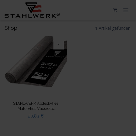
Zum Inhalt springen
Shop
1 Artikel gefunden.
STAHLWERK Abdeckvlies
Malervlies Vliesrolle
Schutzvlies Flies 50 M 220 g pro
20,83
€
m²